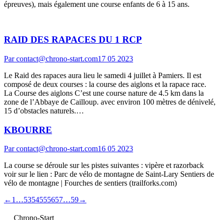
épreuves), mais également une course enfants de 6 à 15 ans.
RAID DES RAPACES DU 1 RCP
Par
contact@chrono-start.com
17 05 2023
Le Raid des rapaces aura lieu le samedi 4 juillet à Pamiers. Il est
composé de deux courses : la course des aiglons et la rapace race.
La Course des aiglons C’est une course nature de 4.5 km dans la
zone de l’Abbaye de Cailloup. avec environ 100 mètres de dénivelé,
15 d’obstacles naturels.…
KBOURRE
Par
contact@chrono-start.com
16 05 2023
La course se déroule sur les pistes suivantes : vipère et razorback
voir sur le lien : Parc de vélo de montagne de Saint-Lary Sentiers de
vélo de montagne | Fourches de sentiers (trailforks.com)
←
1
…
53
54
55
56
57
…
59
→
Chrono-Start