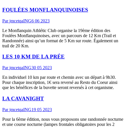
FOULÉES MONFLANQUINOISES
Par
jmcetqaING
6 06 2023
Le Monflanquin Athlétic Club organise la 19ème édition des
Foulées Monflanquinoises, avec un parcours de 12 Km (Trail et
Randonnée) ainsi qu’un format de 5 Km sur route. Également un
trail de 20 Km.
LES 10 KM DE LA PRÉE
Par
jmcetqaING
30 05 2023
En individuel 10 km par route et chemin avec un départ à 9h30.
Pour chaque inscription, 1€ sera reversé au Resto du Coeur ainsi
que les bénéfices de la buvette seront reversés à cet organisme.
LA CAVANIGHT
Par
jmcetqaING
19 05 2023
Pour la 6ème édition, nous vous proposons une randonnée nocturne
et une course nocturne (lampes frontales obligatoires pour les 2