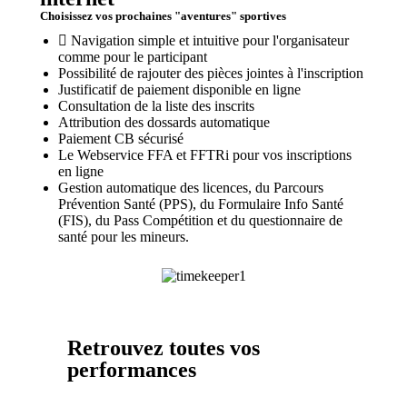
C
h
o
i
s
i
s
s
e
z
v
o
s
p
r
o
c
h
a
i
n
e
s
"
a
v
e
n
t
u
r
e
s
"
s
p
o
r
t
i
v
e
s
Navigation simple et intuitive pour l'organisateur
comme pour le participant
Possibilité de rajouter des pièces jointes à l'inscription
Justificatif de paiement disponible en ligne
Consultation de la liste des inscrits
Attribution des dossards automatique
Paiement CB sécurisé
Le Webservice FFA et FFTRi pour vos inscriptions
en ligne
Gestion automatique des licences, du Parcours
Prévention Santé (PPS), du Formulaire Info Santé
(FIS), du Pass Compétition et du questionnaire de
santé pour les mineurs.
Retrouvez toutes vos
performances