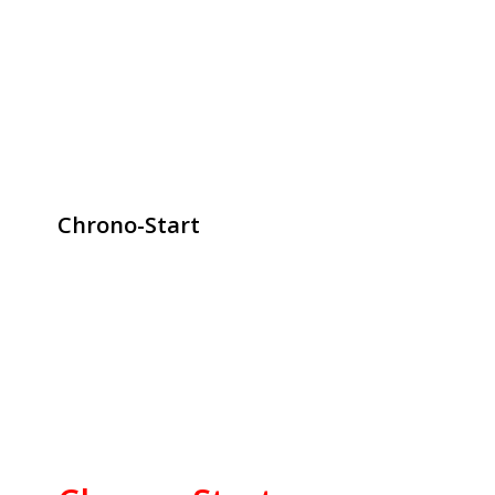
Chrono-Start
contact@chrono-start.com