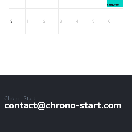
CHRONO
31
1
2
3
4
5
6
Chrono-Start
contact@chrono-start.com