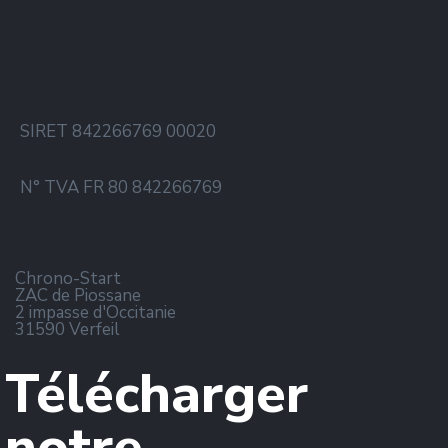
SIRET 842266769 00020
N° TVA FR 80 842266769
Chrono-Start
ZAC de Piossane
2 impasse d'Occitanie
31590 Verfeil
Télécharger
notre