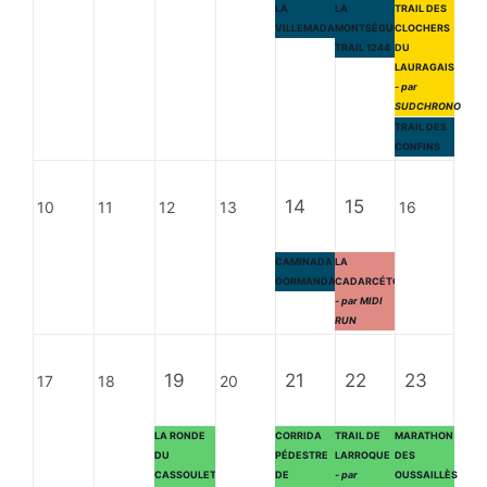
LA
LA
TRAIL DES
VILLEMADAISE
MONTSÉGURIENNE
CLOCHERS
TRAIL 1244
DU
LAURAGAIS
- par
SUDCHRONO
TRAIL DES
CONFINS
14
15
10
11
12
13
16
CAMINADA
LA
GORMANDA
CADARCÉTOISE
- par MIDI
RUN
19
21
22
23
17
18
20
LA RONDE
CORRIDA
TRAIL DE
MARATHON
DU
PÉDESTRE
LARROQUE
DES
CASSOULET
DE
- par
OUSSAILLÈS