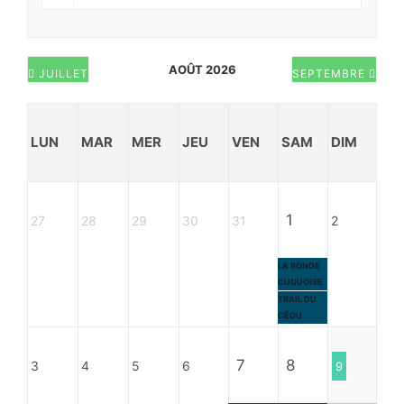
AOÛT 2026
JUILLET
SEPTEMBRE
LUN
MAR
MER
JEU
VEN
SAM
DIM
1
27
28
29
30
31
2
LA RONDE
CUQUOISE
TRAIL DU
CÉOU
7
8
3
4
5
6
9