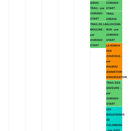
GIROU
CHRONO-
TRAIL
- par
START
CHRONO-
TRAIL
START
URBAIN
TRAIL DE LA
ALIOCEMA
MOULINE
-
RUN
- par
par
CHRONO-
CHRONO-
START
START
LA RONDA
DES
COUDOUS
-
par
BOUBOU
ANIMATION
SONORISATION
TRAIL DES
SAVEURS
-
par
CHRONO-
START
LES
BOULEVARDS
DE
COLOMIERS
- par JUST