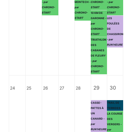
- par
MONTECH
-
CHRONO-
- par
CHRONO-
par
START
CHRONO-
START
CHRONO-
START
10 KM DE
START
GARONNE
-
LES
par
FOULÉES
CHRONO-
DE
START
CHASSIRON
- par
TRIATHLON
RUN’HEURE
DES
CABANES
DE FLEURY
- par
CHRONO-
START
29
30
24
25
26
27
28
CASSE-
TRAIL DE
PATTES À
TERRIDES
UN
LA COURSE
CANARD
-
DES
par
VERGERS
-
RUN’HEURE
par