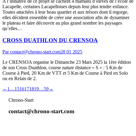
A l’initiative de ce projet se cachent 4 mamans d’élèves de l’école de
Lacapelle, certaines Lacapelloises depuis leur plus tendre enfance.
Toutes attachées à leur beau quartier et aux trésors dont il regorge,
elles décident ensemble de créer une association afin de dynamiser
le plateau et faire découvrir au plus grand nombre les paysages
qu’elles…
CROSS DUATHLON DU CRENSOA
Par
contact@chrono-start.com
28 01 2025
Le CRENSOA organise le Dimanche 23 Mars 2025 la 1ère édition
de son Cross Duathlon, course nature distance « S » : 5 Km de
Course à Pied, 20 Km de VTT et 5 Km de Course à Pied en Solo
ou en Relais de 2.
←
1
…
15
16
17
18
19
…
59
→
Chrono-Start
contact@chrono-start.com