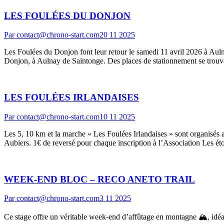
LES FOULÉES DU DONJON
Par
contact@chrono-start.com
20 11 2025
Les Foulées du Donjon font leur retour le samedi 11 avril 2026 à Aulna
Donjon, à Aulnay de Saintonge. Des places de stationnement se trouv
LES FOULÉES IRLANDAISES
Par
contact@chrono-start.com
10 11 2025
Les 5, 10 km et la marche « Les Foulées Irlandaises » sont organisés 
Aubiers. 1€ de reversé pour chaque inscription à l’Association Les ét
WEEK-END BLOC – RECO ANETO TRAIL
Par
contact@chrono-start.com
3 11 2025
Ce stage offre un véritable week-end d’affûtage en montagne 🏔, idéal