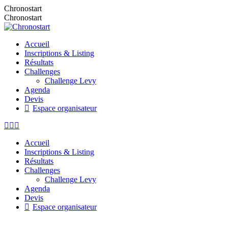
Aller
Chronostart
au
Chronostart
contenu
Accueil
Inscriptions & Listing
Résultats
Challenges
Challenge Levy
Agenda
Devis
Espace organisateur
La
La
La
page
page
page
Accueil
Facebook
Instagram
E-
Inscriptions & Listing
s'ouvre
s'ouvre
mail
Résultats
dans
dans
s'ouvre
Challenges
une
une
dans
Challenge Levy
nouvelle
nouvelle
une
Agenda
fenêtre
fenêtre
nouvelle
Devis
fenêtre
Espace organisateur