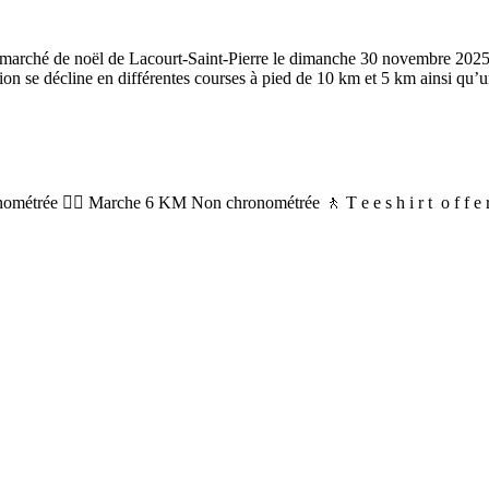
re du marché de noël de Lacourt-Saint-Pierre le dimanche 30 novem
ion se décline en différentes courses à pied de 10 km et 5 km ainsi qu
ée 🏃‍♀️ Marche 6 KM Non chronométrée 🚶 T e e s h i r t o f f e r t a