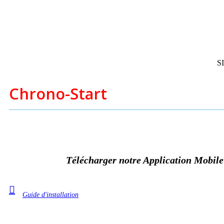
S
Chrono-Start
ZAC de Piossane
2 impasse d'Occitanie
31590 Verfeil
Télécharger notre Application Mobile
Guide d'installation