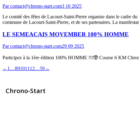
Par
contact@chrono-start.com
3 10 2025
Le comité des fêtes de Lacourt-Saint-Pierre organise dans le cad
commune de Lacourt-Saint-Pierre, et de ses partenaires. La manifestat
LE SEMEACAIS MOVEMBER 100% HOMME
Par
contact@chrono-start.com
29 09 2025
Participez à la 1ère édition 100% HOMME !!!🥸 Course 6 KM Chronométr
←
1
…
8
9
10
11
12
…
59
→
Chrono-Start
contact@chrono-start.com