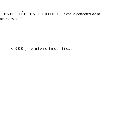
bre 2025 LES FOULÉES LACOURTOISES, avec le concours de la
’une course enfant…
 u x 3 0 0 p r e m i e r s i n s c r i t s…