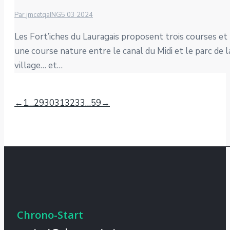
Par
jmcetqaING
5 03 2024
Les Fort’iches du Lauragais proposent trois courses e
une course nature entre le canal du Midi et le parc de
village… et…
←
1
…
29
30
31
32
33
…
59
→
Chrono-Start