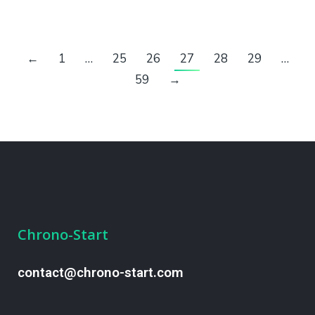
←
1
…
25
26
27
28
29
…
59
→
Chrono-Start
contact@chrono-start.com