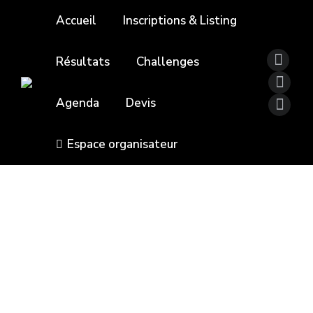
Accueil
Inscriptions & Listing
Résultats
Challenges
Agenda
Devis
Espace organisateur
LA CADARCÉTOISE
Par
contact@chrono-start.com
17 05 2024
Vous alternerez course sur route et sur
chemin, à travers nôtre village. Les habitants