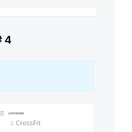
 4
CATÉGORIE
CrossFit