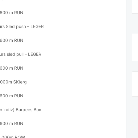
600 m RUN
rs Sled push – LEGER
600 m RUN
urs sled pull – LEGER
600 m RUN
 000m SKIerg
600 m RUN
n indiv) Burpees Box
600 m RUN
1 000m ROW