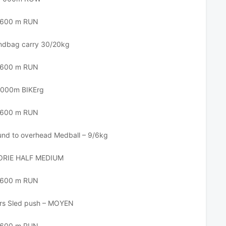
600 m RUN
dbag carry 30/20kg
600 m RUN
 000m BIKErg
600 m RUN
und to overhead Medball – 9/6kg
RIE HALF MEDIUM
600 m RUN
rs Sled push – MOYEN
600 m RUN