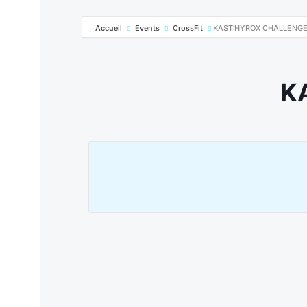
Accueil
Events
CrossFit
KAST’HYROX CHALLENGE
K