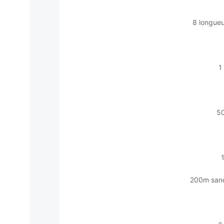
8 longueu
1
5
200m sand