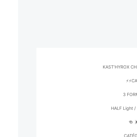
KAST’HYROX CH
⚡️⚡️C
3 FOR
HALF Light 
🍻

CATÉG