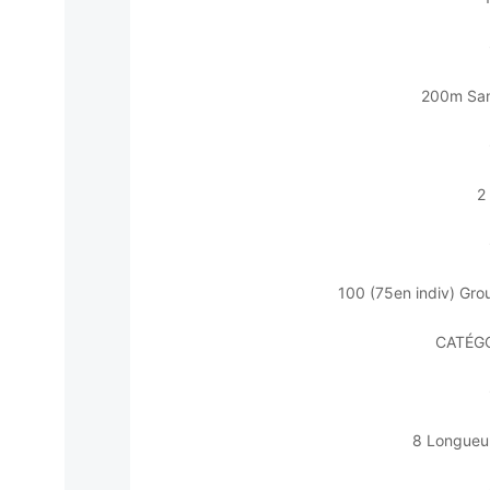
200m San
2
100 (75en indiv) Gro
CATÉGO
8 Longueu