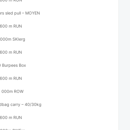
rs sled pull – MOYEN
600 m RUN
 000m SKIerg
600 m RUN
0 Burpees Box
600 m RUN
1 000m ROW
bag carry – 40/30kg
600 m RUN