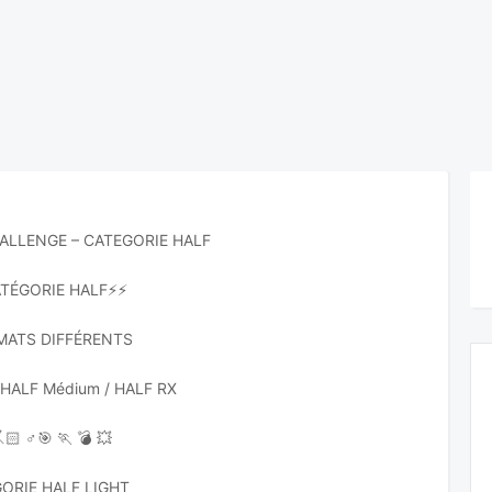
ALLENGE – CATEGORIE HALF
ATÉGORIE HALF⚡️⚡️
MATS DIFFÉRENTS
/ HALF Médium / HALF RX
🏻 ♂️
🎯 🏃 💣 💥
ORIE HALF LIGHT