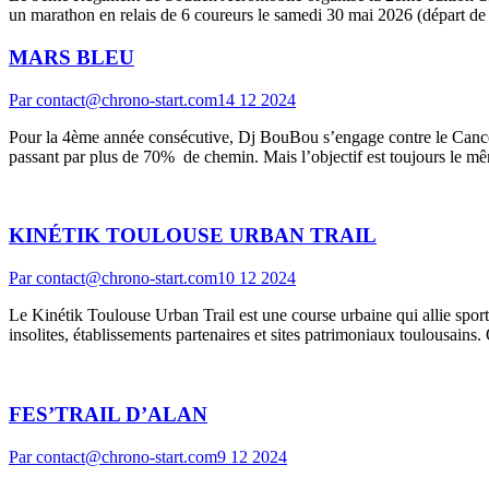
un marathon en relais de 6 coureurs le samedi 30 mai 2026 (départ d
MARS BLEU
Par
contact@chrono-start.com
14 12 2024
Pour la 4ème année consécutive, Dj BouBou s’engage contre le Cancer
passant par plus de 70% de chemin. Mais l’objectif est toujours le m
KINÉTIK TOULOUSE URBAN TRAIL
Par
contact@chrono-start.com
10 12 2024
Le Kinétik Toulouse Urban Trail est une course urbaine qui allie sport,
insolites, établissements partenaires et sites patrimoniaux toulousains
FES’TRAIL D’ALAN
Par
contact@chrono-start.com
9 12 2024