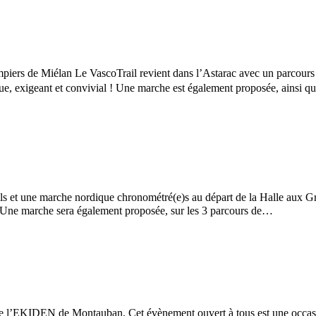
ers de Miélan Le VascoTrail revient dans l’Astarac avec un parcours sau
ique, exigeant et convivial ! Une marche est également proposée, ainsi 
ils et une marche nordique chronométré(e)s au départ de la Halle aux Gra
 ! Une marche sera également proposée, sur les 3 parcours de…
 l’EKIDEN de Montauban. Cet évènement ouvert à tous est une occasion