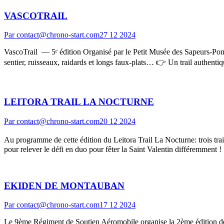
VASCOTRAIL
Par
contact@chrono-start.com
27 12 2024
VascoTrail — 5ᵉ édition Organisé par le Petit Musée des Sapeurs-Pompi
sentier, ruisseaux, raidards et longs faux-plats… 👉 Un trail authent
LEITORA TRAIL LA NOCTURNE
Par
contact@chrono-start.com
20 12 2024
Au programme de cette édition du Leitora Trail La Nocturne: trois tra
pour relever le défi en duo pour fêter la Saint Valentin différemment
EKIDEN DE MONTAUBAN
Par
contact@chrono-start.com
17 12 2024
Le 9ème Régiment de Soutien Aéromobile organise la 2ème édition de