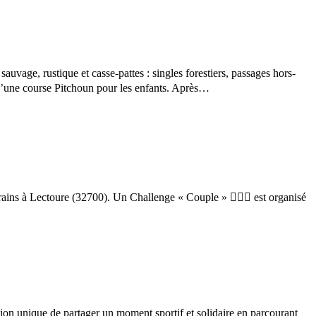
vage, rustique et casse-pattes : singles forestiers, passages hors-
qu’une course Pitchoun pour les enfants. Après…
ins à Lectoure (32700). Un Challenge « Couple » 👩‍❤️‍👨 est organisé
 unique de partager un moment sportif et solidaire en parcourant