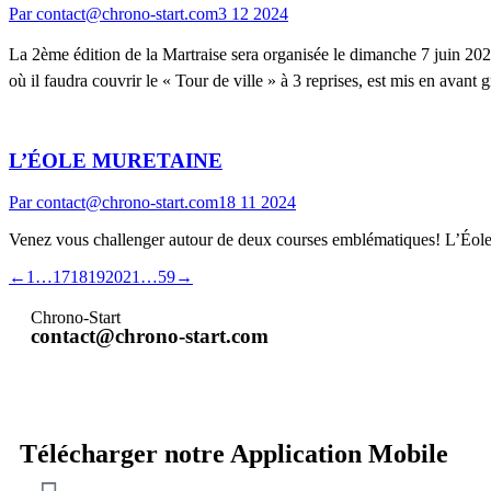
Par
contact@chrono-start.com
3 12 2024
La 2ème édition de la Martraise sera organisée le dimanche 7 juin 2
où il faudra couvrir le « Tour de ville » à 3 reprises, est mis en avan
L’ÉOLE MURETAINE
Par
contact@chrono-start.com
18 11 2024
Venez vous challenger autour de deux courses emblématiques! L’Éo
←
1
…
17
18
19
20
21
…
59
→
Chrono-Start
contact@chrono-start.com
Télécharger notre Application Mobile