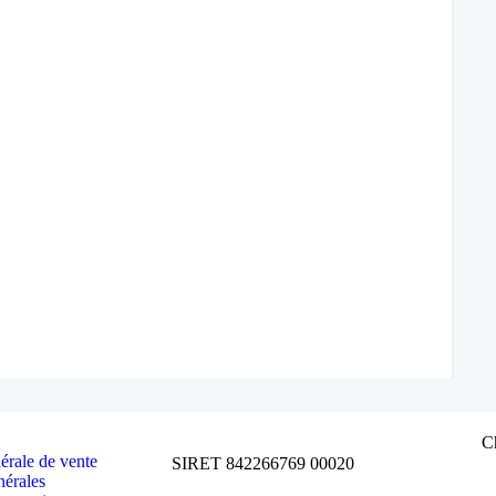
C
érale de vente
SIRET 842266769 00020
nérales