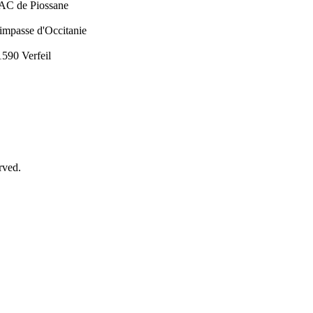
AC de Piossane
 impasse d'Occitanie
1590 Verfeil
rved.