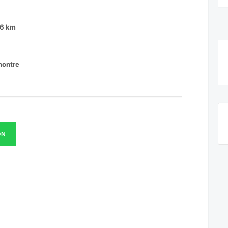
,6 km
montre
ON