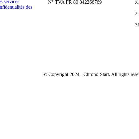
es services
N° TVA FR 80 842266769
Z
nfidentialités des
2
3
© Copyright 2024 - Chrono-Start. All rights rese