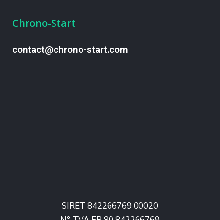
Chrono-Start
contact@chrono-start.com
SIRET 842266769 00020
N° TVA FR 80 842266769