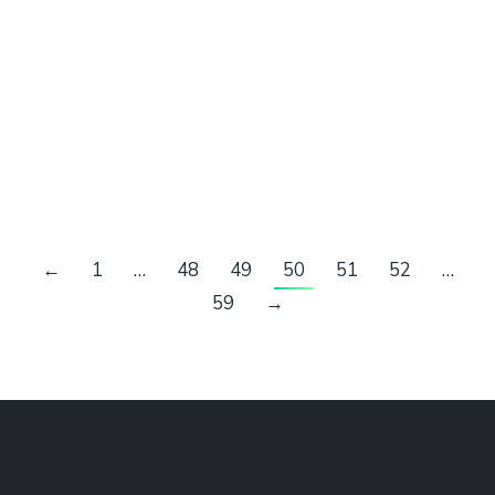
TRAIL NOCTURNE DES ROIS
Par
contact@chrono-start.com
2 10 2023
Trail Nocturne de début d’année à ne pas
manquer.
←
1
…
48
49
50
51
52
…
59
→