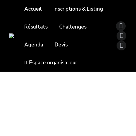
Accueil
Inscriptions & Listing
Résultats
Challenges
Agenda
Devis
Espace organisateur
TRAIL DE LACAVE
Par
contact@chrono-start.com
24 09 2024
Le « Trail de Lacave »se tiendra le 17 novembre
2024 à Lacave sur les 2 parcours suivants :