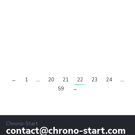
Le Promenons Nous vous accueille cette
année pour sa 9eme edition pour 2 belles
courses le long de l’arrats et dans les bois
aubiétains dans une ambiance conviviale. Sport
, détente et bonne humeur font de cette
journée un rendez vous incontournable
←
1
…
20
21
22
23
24
…
59
→
Chrono-Start
contact@chrono-start.com