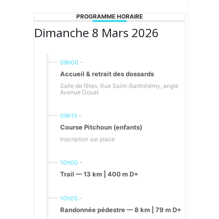
PROGRAMME HORAIRE
Dimanche 8 Mars 2026
08h00
-
Accueil & retrait des dossards
Salle de fêtes: Rue Saint-Barthélémy; angle
Avenue Douat
09h15
-
Course Pitchoun (enfants)
Inscription sur place
10h00
-
Trail — 13 km | 400 m D+
10h05
-
Randonnée pédestre — 8 km | 79 m D+