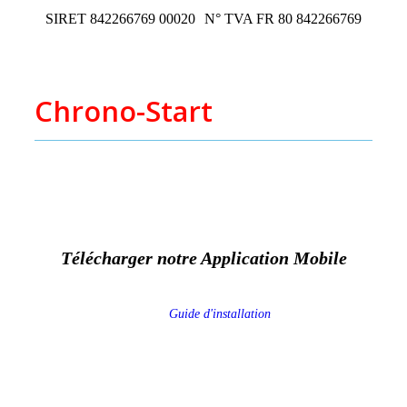
SIRET 842266769 00020
N° TVA FR 80 842266769
Chrono-Start
ZAC de Piossane
2 impasse d'Occitanie
31590 Verfeil
Télécharger notre Application Mobile
Guide d'installation