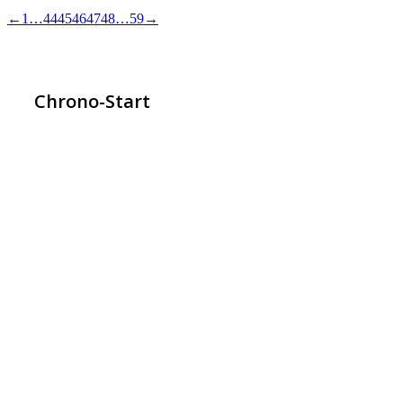
←
1
…
44
45
46
47
48
…
59
→
Chrono-Start
contact@chrono-start.com