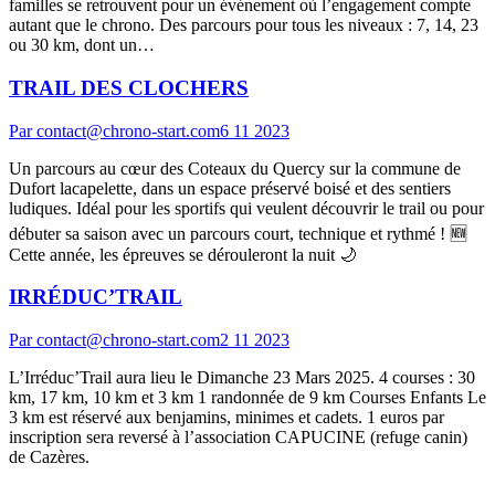
familles se retrouvent pour un événement où l’engagement compte
autant que le chrono. Des parcours pour tous les niveaux : 7, 14, 23
ou 30 km, dont un…
TRAIL DES CLOCHERS
Par
contact@chrono-start.com
6 11 2023
Un parcours au cœur des Coteaux du Quercy sur la commune de
Dufort lacapelette, dans un espace préservé boisé et des sentiers
ludiques. Idéal pour les sportifs qui veulent découvrir le trail ou pour
débuter sa saison avec un parcours court, technique et rythmé ! 🆕
Cette année, les épreuves se dérouleront la nuit 🌙
IRRÉDUC’TRAIL
Par
contact@chrono-start.com
2 11 2023
L’Irréduc’Trail aura lieu le Dimanche 23 Mars 2025. 4 courses : 30
km, 17 km, 10 km et 3 km 1 randonnée de 9 km Courses Enfants Le
3 km est réservé aux benjamins, minimes et cadets. 1 euros par
inscription sera reversé à l’association CAPUCINE (refuge canin)
de Cazères.