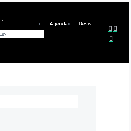
s
Agenda
Devis
evy