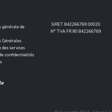
SIRET 842266769 00020
s générale de
N° TVA FR 80 842266769
s Générales
n des services
de confidentialités
s
le