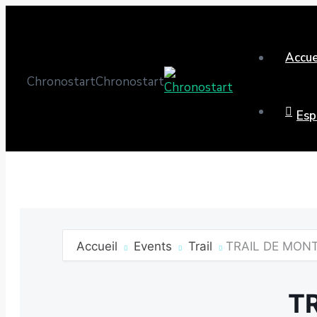
Accue
Chronostart
Chronostart
Esp
Accueil
Events
Trail
TRAIL DE MON
T