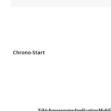
Chrono-Start
contact@chrono-start.com
Télécharger notre Application Mobil