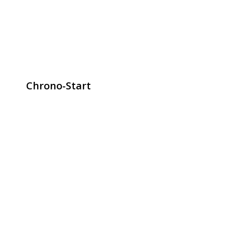
Chrono-Start
contact@chrono-start.com