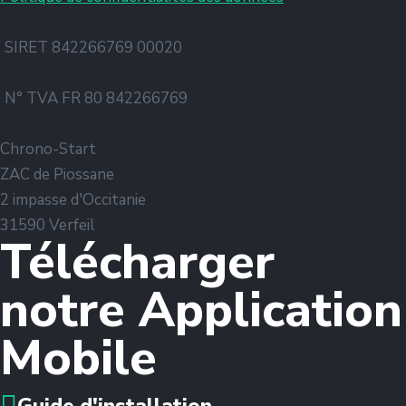
SIRET 842266769 00020
N° TVA FR 80 842266769
Chrono-Start
ZAC de Piossane
2 impasse d'Occitanie
31590 Verfeil
Télécharger
notre Application
Mobile