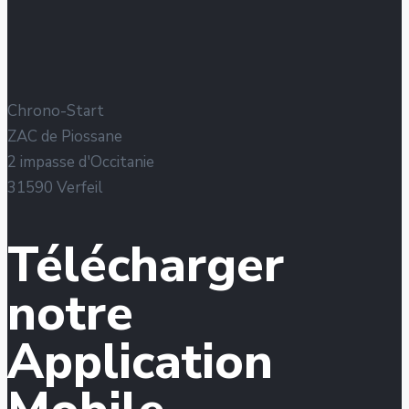
Chrono-Start
ZAC de Piossane
2 impasse d'Occitanie
31590 Verfeil
Télécharger
notre
Application