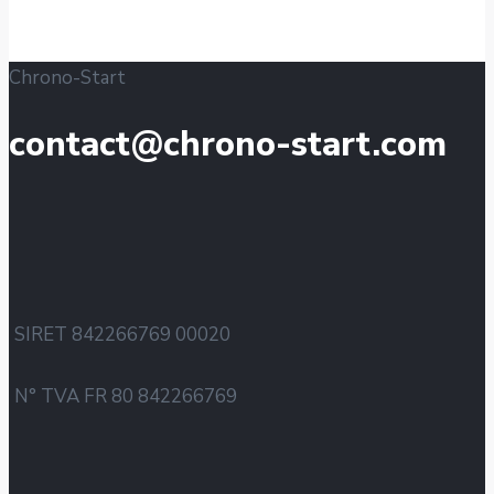
Chrono-Start
contact@chrono-start.com
SIRET 842266769 00020
N° TVA FR 80 842266769