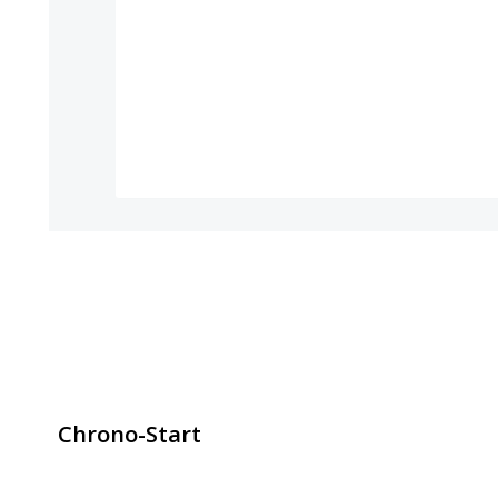
Chrono-Start
contact@chrono-start.com