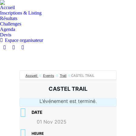
Accueil
Inscriptions & Listing
Résultats
Challenges
Agenda
Devis
Espace organisateur
La
La
La
page
page
page
Facebook
Instagram
E-
s'ouvre
s'ouvre
mail
Accueil
Events
Trail
CASTEL TRAIL
dans
dans
s'ouvre
une
une
dans
CASTEL TRAIL
nouvelle
nouvelle
une
fenêtre
fenêtre
nouvelle
L'événement est terminé.
fenêtre
DATE
01 Nov 2025
HEURE