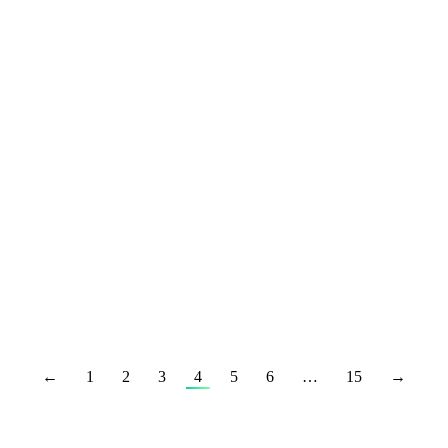
←
1
2
3
4
5
6
…
15
→