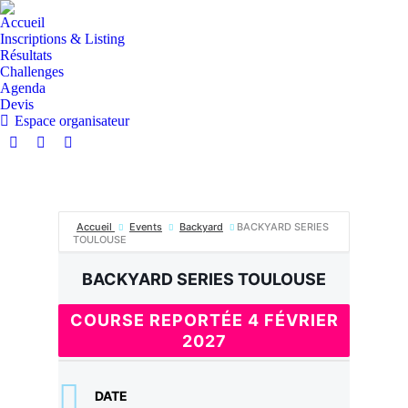
Accueil
Inscriptions & Listing
Résultats
Challenges
Agenda
Devis
Espace organisateur
La
La
La
page
page
page
Facebook
Instagram
E-
s'ouvre
s'ouvre
mail
Accueil
Events
Backyard
BACKYARD SERIES
dans
dans
s'ouvre
TOULOUSE
une
une
dans
nouvelle
nouvelle
une
BACKYARD SERIES TOULOUSE
fenêtre
fenêtre
nouvelle
fenêtre
COURSE REPORTÉE 4 FÉVRIER
2027
DATE