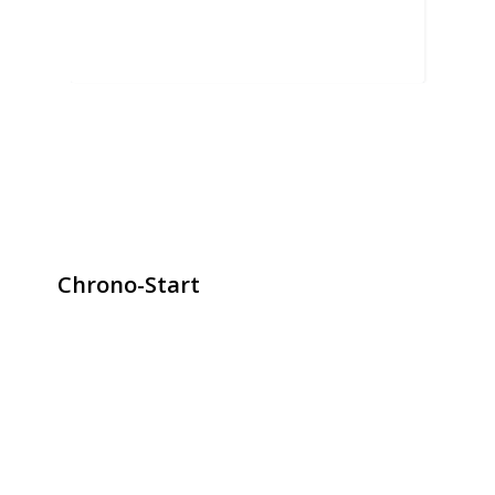
Chrono-Start
contact@chrono-start.com