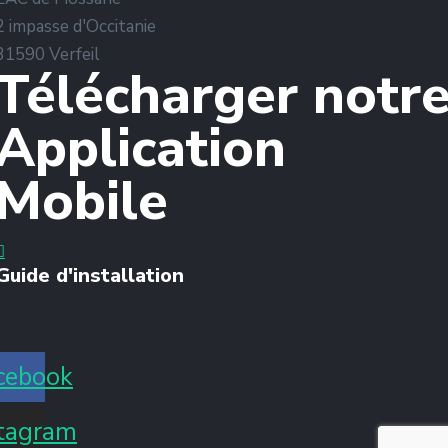
2 impasse d'Occitanie
31590 Verfeil
Télécharger notr
Application
Mobile
Guide d'installation
cebook
stagram