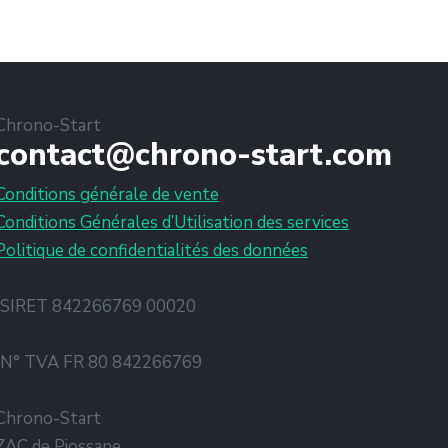
Chrono-Start
contact@chrono-start.com
Conditions générale de vente
Conditions Générales d’Utilisation des services
Politique de confidentialités des données
SIRET 842266769 00020
N° TVA FR 80 842266769
Chrono-Start
ZAC de Piossane