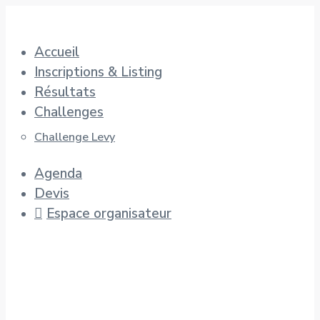
Aller
au
Accueil
contenu
Inscriptions & Listing
Résultats
Challenges
Challenge Levy
Agenda
Devis
Espace organisateur