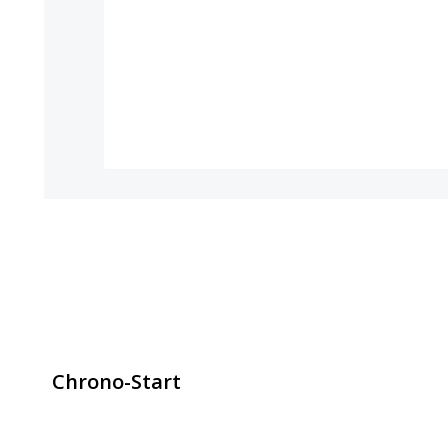
Chrono-Start
contact@chrono-start.com