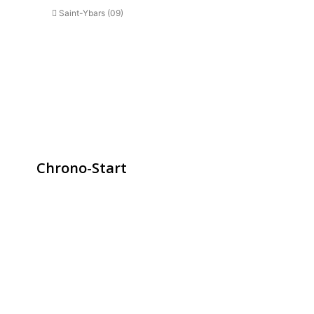
Saint-Ybars (09)
Chrono-Start
contact@chrono-start.com