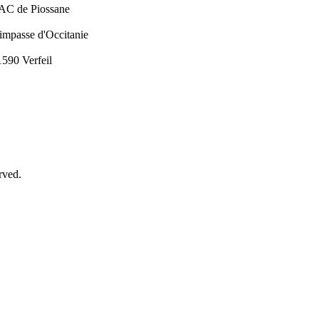
AC de Piossane
 impasse d'Occitanie
1590 Verfeil
rved.