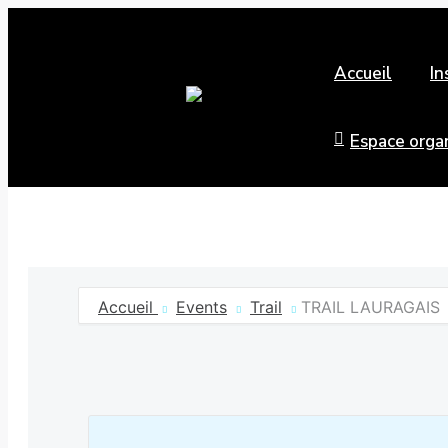
Aller
au
contenu
Accueil
In
Chronostart
Chronostart
Espace orga
Accueil
Events
Trail
TRAIL LAURAGAIS