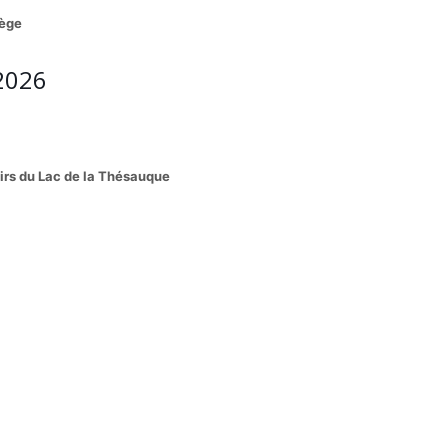
bège
2026
sirs du Lac de la Thésauque