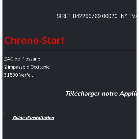
SIRET 842266769 00020
N° TVA
Chrono-Start
ZAC de Piossane
2 impasse d'Occitanie
31590 Verfeil
Télécharger notre Applic
Guide d'installation