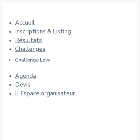
Aller
au
Accueil
contenu
Inscriptions & Listing
Résultats
Challenges
Challenge Levy
Agenda
Devis
Espace organisateur