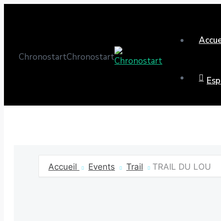
Aller
au
contenu
Accue
Chronostart
Chronostart
Esp
Accueil
Events
Trail
TRAIL DU LOU