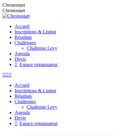
Aller
Chronostart
au
Chronostart
contenu
Accueil
Inscriptions & Listing
Résultats
Challenges
Challenge Levy
Agenda
Devis
Espace organisateur
La
La
La
page
page
page
Accueil
Facebook
Instagram
E-
Inscriptions & Listing
s'ouvre
s'ouvre
mail
Résultats
dans
dans
s'ouvre
Challenges
une
une
dans
Challenge Levy
nouvelle
nouvelle
une
Agenda
fenêtre
fenêtre
nouvelle
Devis
fenêtre
Espace organisateur