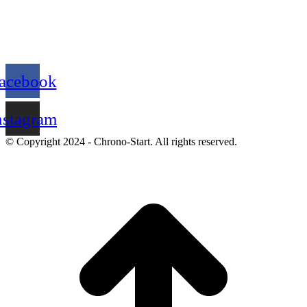
acebook
nstagram
© Copyright 2024 - Chrono-Start. All rights reserved.
A
e
h