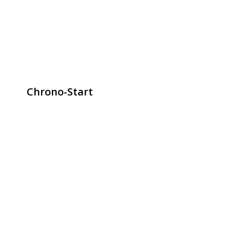
Chrono-Start
contact@chrono-start.com