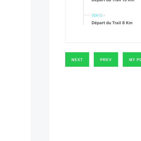
10h15
-
Départ du Trail 8 Km
NEXT
PREV
MY P