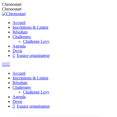
Aller
Chronostart
au
Chronostart
contenu
Accueil
Inscriptions & Listing
Résultats
Challenges
Challenge Levy
Agenda
Devis
Espace organisateur
La
La
La
page
page
page
Accueil
Facebook
Instagram
E-
Inscriptions & Listing
s'ouvre
s'ouvre
mail
Résultats
dans
dans
s'ouvre
Challenges
une
une
dans
Challenge Levy
nouvelle
nouvelle
une
Agenda
fenêtre
fenêtre
nouvelle
Devis
fenêtre
Espace organisateur