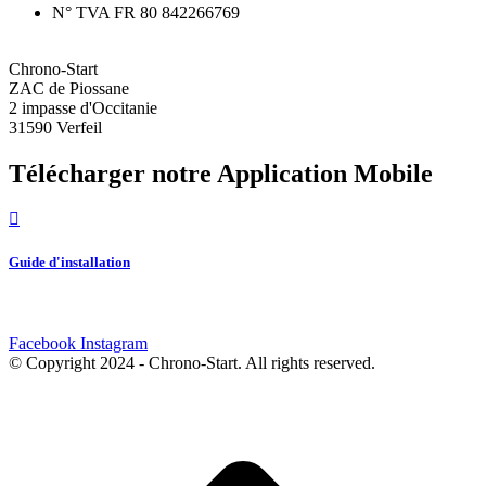
N° TVA FR 80 842266769
Chrono-Start
ZAC de Piossane
2 impasse d'Occitanie
31590 Verfeil
Télécharger notre Application Mobile
Guide d'installation
Facebook
Instagram
© Copyright 2024 - Chrono-Start. All rights reserved.
A
e
h