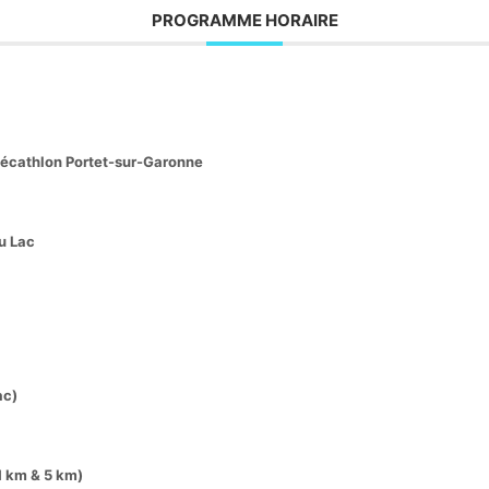
PROGRAMME HORAIRE
Décathlon Portet-sur-Garonne
u Lac
ac)
1 km & 5 km)