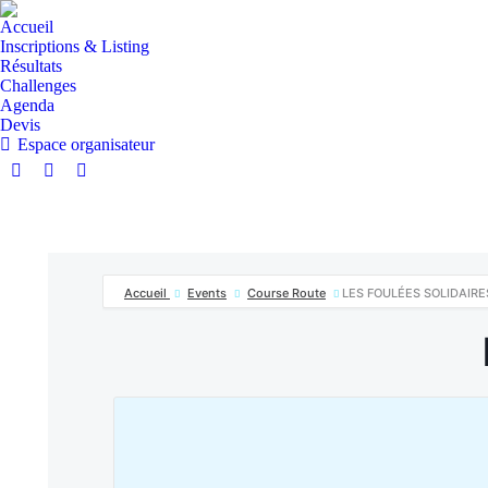
Accueil
Inscriptions & Listing
Résultats
Challenges
Agenda
Devis
Espace organisateur
La
La
La
page
page
page
Facebook
Instagram
E-
s'ouvre
s'ouvre
mail
dans
dans
s'ouvre
Accueil
Events
Course Route
LES FOULÉES SOLIDAIRE
une
une
dans
nouvelle
nouvelle
une
fenêtre
fenêtre
nouvelle
fenêtre