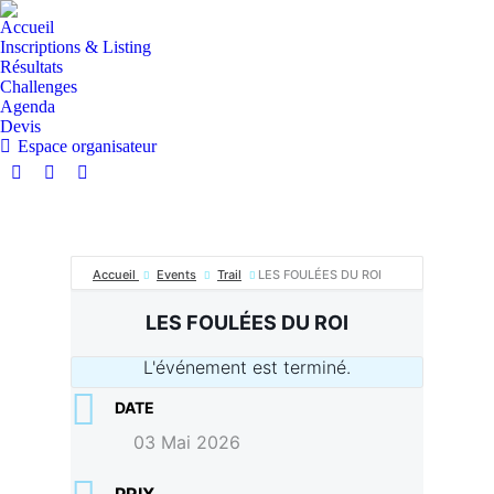
Accueil
Inscriptions & Listing
Résultats
Challenges
Agenda
Devis
Espace organisateur
La
La
La
page
page
page
Facebook
Instagram
E-
s'ouvre
s'ouvre
mail
Accueil
Events
Trail
LES FOULÉES DU ROI
dans
dans
s'ouvre
une
une
dans
LES FOULÉES DU ROI
nouvelle
nouvelle
une
fenêtre
fenêtre
nouvelle
L'événement est terminé.
fenêtre
DATE
03 Mai 2026