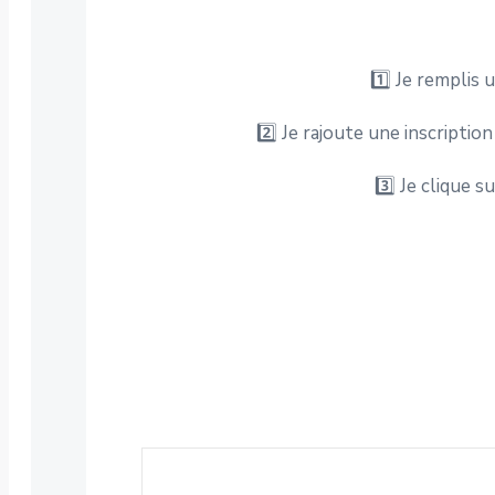
1️⃣ Je remplis 
2️⃣ Je rajoute une inscriptio
3️⃣ Je clique 