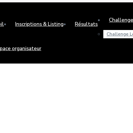
Challenge
il
Inscriptions & Listing
Résultats
Challenge L
pace organisateur