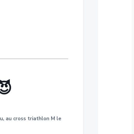
😈
u, au cross triathlon M le