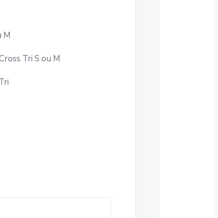
u M
 Cross Tri S ou M
Tri