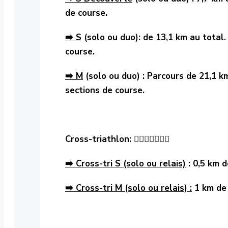
de course.
➡️ S
(solo ou duo): de 13,1 km au total.
course.
➡️ M
(solo ou duo) : Parcours de 21,1 km
sections de course.
Cross-triathlon: 🏊🏻‍♂️🚵🏻‍♂️🏃
➡️ Cross-tri S (solo ou relais)
: 0,5 km d
➡️ Cross-tri M (solo ou relais) :
1 km de 