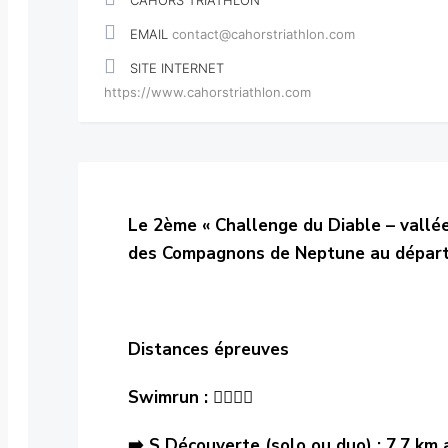
CAHORS TRIATHLON
EMAIL
contact@cahorstriathlon.com
SITE INTERNET
https://www.cahorstriathlon.com
Le 2ème « Challenge du Diable – vallée
des Compagnons de Neptune au départ 
Distances épreuves
Swimrun : 🏊🏻‍♂️🏃
➡️ S Découverte
(solo ou duo) : 7,7 km 