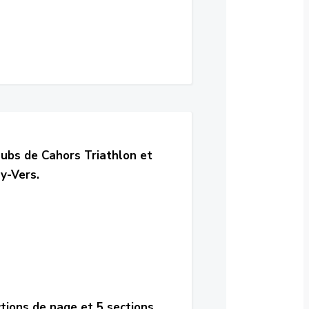
lubs de Cahors Triathlon et
y-Vers.
ctions de nage et 5 sections