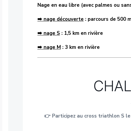
Nage en eau libre (avec palmes ou sans p
➡️ nage découverte
: parcours de 500 m
➡️ nage S
: 1,5 km en rivière
➡️ nage M
: 3 km en rivière
CHAL
👉 Participez au cross triathlon S le