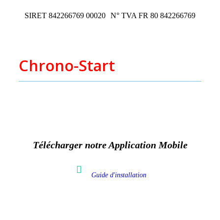
SIRET 842266769 00020
N° TVA FR 80 842266769
Chrono-Start
ZAC de Piossane
2 impasse d'Occitanie
31590 Verfeil
Télécharger notre Application Mobile
Guide d'installation