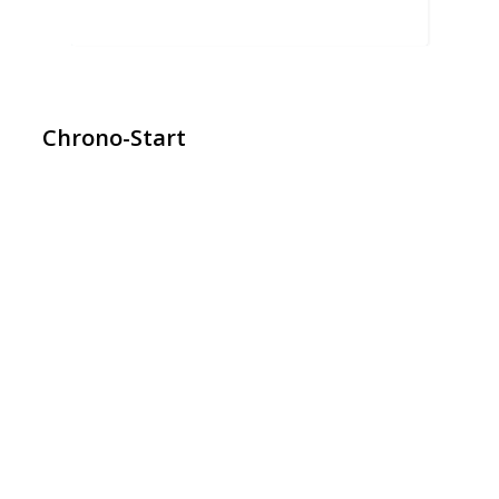
Chrono-Start
contact@chrono-start.com