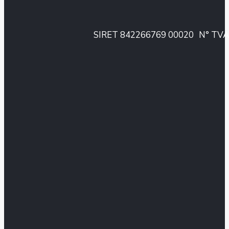
SIRET 842266769 00020
N° TVA