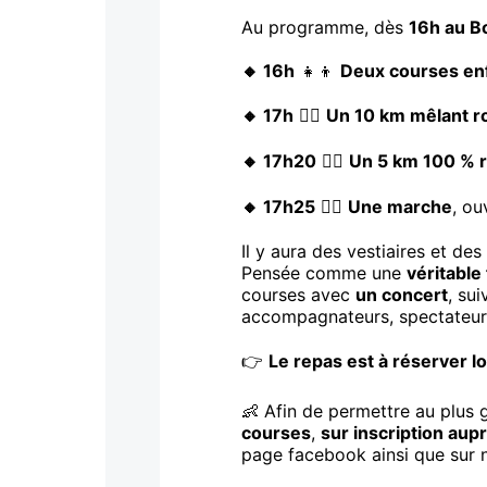
Au programme, dès
16h au B
🔸 16h
👧👦
Deux courses en
🔸 17h
🏃‍♂️
Un 10 km mêlant r
🔸 17h20
🏃‍♀️
Un 5 km 100 % 
🔸 17h25
🚶‍♀️
Une marche
, ou
Il y aura des vestiaires et d
Pensée comme une
véritable
courses avec
un concert
, sui
accompagnateurs, spectateur
👉
Le repas est à réserver lo
👶 Afin de permettre au plus
courses
,
sur inscription au
page facebook ainsi que sur n