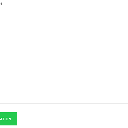
ts
ITION