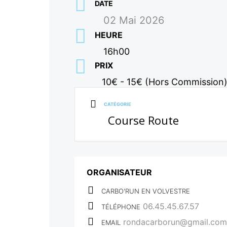
DATE
02 Mai 2026
HEURE
16h00
PRIX
10€ - 15€ (Hors Commission
CATÉGORIE
Course Route
ORGANISATEUR
CARBO'RUN EN VOLVESTRE
06.45.45.67.57
TÉLÉPHONE
rondacarborun@gmail.com
EMAIL