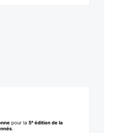
onne
pour la
5ᵉ édition de la
onnés
.