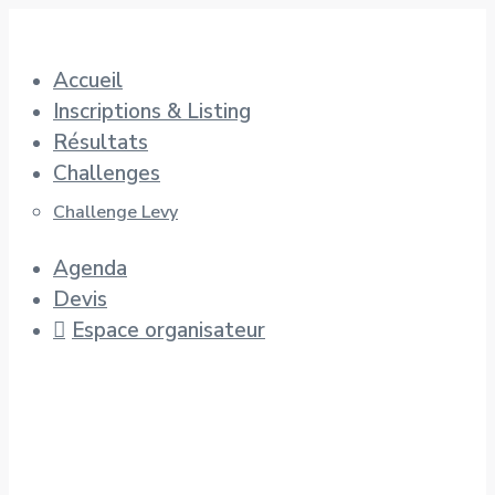
Aller
au
Accueil
contenu
Inscriptions & Listing
Résultats
Challenges
Challenge Levy
Agenda
Devis
Espace organisateur