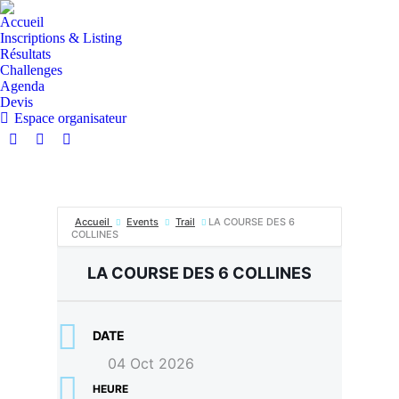
Accueil
Inscriptions & Listing
Résultats
Challenges
Agenda
Devis
Espace organisateur
La
La
La
page
page
page
Facebook
Instagram
E-
s'ouvre
s'ouvre
mail
Accueil
Events
Trail
LA COURSE DES 6
dans
dans
s'ouvre
COLLINES
une
une
dans
nouvelle
nouvelle
une
LA COURSE DES 6 COLLINES
fenêtre
fenêtre
nouvelle
fenêtre
DATE
04 Oct 2026
HEURE