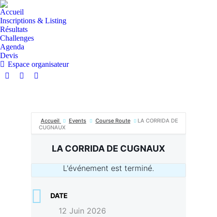
Accueil
Inscriptions & Listing
Résultats
Challenges
Agenda
Devis
Espace organisateur
La
La
La
page
page
page
Facebook
Instagram
E-
s'ouvre
s'ouvre
mail
Accueil
Events
Course Route
LA CORRIDA DE
dans
dans
s'ouvre
CUGNAUX
une
une
dans
nouvelle
nouvelle
une
LA CORRIDA DE CUGNAUX
fenêtre
fenêtre
nouvelle
fenêtre
L'événement est terminé.
DATE
12 Juin 2026