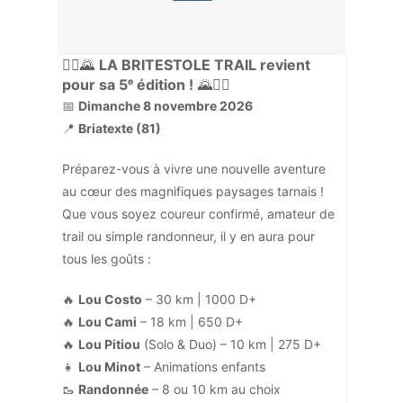
🏃‍♂️🌄
LA BRITESTOLE TRAIL revient
pour sa 5ᵉ édition !
🌄🏃‍♀️
📅
Dimanche 8 novembre 2026
📍
Briatexte (81)
Préparez-vous à vivre une nouvelle aventure
au cœur des magnifiques paysages tarnais !
Que vous soyez coureur confirmé, amateur de
trail ou simple randonneur, il y en aura pour
tous les goûts :
🔥
Lou Costo
– 30 km | 1000 D+
🔥
Lou Cami
– 18 km | 650 D+
🔥
Lou Pitiou
(Solo & Duo) – 10 km | 275 D+
👧
Lou Minot
– Animations enfants
🥾
Randonnée
– 8 ou 10 km au choix