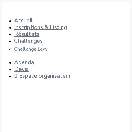
Aller
au
contenu
Accueil
Inscriptions & Listing
Résultats
Challenges
Challenge Levy
Agenda
Devis
Espace organisateur