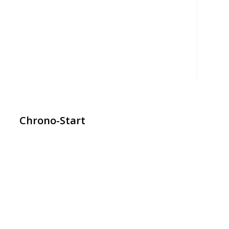
Chrono-Start
contact@chrono-start.com