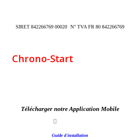
SIRET 842266769 00020
N° TVA FR 80 842266769
Chrono-Start
ZAC de Piossane
2 impasse d'Occitanie
31590 Verfeil
Télécharger notre Application Mobile
Guide d'installation