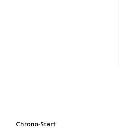
Chrono-Start
contact@chrono-start.com